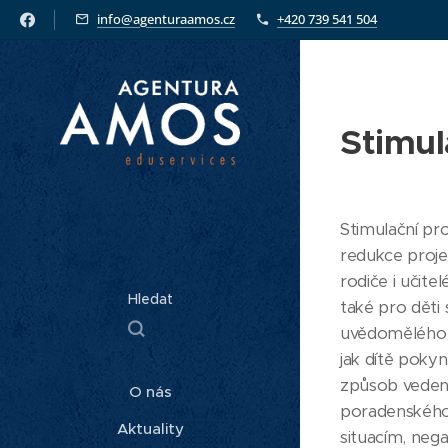
info@agenturaamos.cz
+420 739 541 504
Stimu
Stimulační pr
redukce proje
rodiče i učite
Hledat
také pro děti 
uvědomělého s
jak dítě pokyn
způsob vedení
O nás
poradenského 
Aktuality
situacím, neg