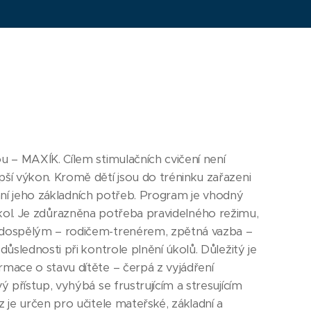
 – MAXÍK. Cílem stimulačních cvičení není
ší výkon. Kromě dětí jsou do tréninku zařazeni
vání jeho základních potřeb. Program je vhodný
h škol. Je zdůrazněna potřeba pravidelného režimu,
 dospělým – rodičem-trenérem, zpětná vazba –
slednosti při kontrole plnění úkolů. Důležitý je
mace o stavu dítěte – čerpá z vyjádření
 přístup, vyhýbá se frustrujícím a stresujícím
 je určen pro učitele mateřské, základní a