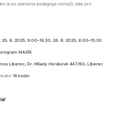
m (kurz asistenta pedagoga nestačí), dále pro
:
25. 8. 2025, 9.00–16.30, 26. 8. 2025, 8.00–15.3
0
 program MAXÍK
os Liberec, Dr. Milady Horákové 447/60, Liberec
ináře:
16
hodin
lář