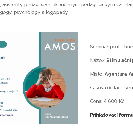
ly, asistenty pedagoga s ukončeným pedagogickým vzdělání
agogy, psychology a logopedy.
Seminář proběhne
Název:
Stimulační
Místo:
Agentura Am
Časová dotace sem
Cena: 4 600 Kč
Přihlašovací formu