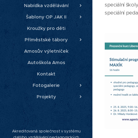
speciální ško
Nabídka vzdělávání
speciální ped
Šablony OP JAK II
Kroužky pro děti
Příměstské tábory
Amosův výletníček
Autoškola Amos
Kontakt
Fotogalerie
Projekty
Akreditovaná společnost v systému
dalšího vzdělávání pedagogických