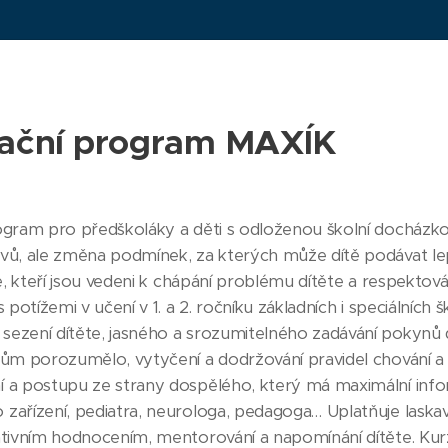
lační program MAXÍK
ogram pro předškoláky a děti s odloženou školní docházkou
vů, ale změna podmínek, za kterých může dítě podávat lep
lé, kteří jsou vedeni k chápání problému dítěte a respekto
s potížemi v učení v 1. a 2. ročníku základních i speciálníc
ezení dítěte, jasného a srozumitelného zadávání pokynů
ům porozumělo, vytyčení a dodržování pravidel chování a dů
 a postupu ze strany dospělého, který má maximální infor
zařízení, pediatra, neurologa, pedagoga… Uplatňuje laskavý
ativním hodnocením, mentorování a napomínání dítěte. Kurz