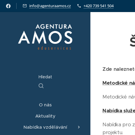
info@agenturaamos.cz
+420 739 541 504
Zde naleznet
Hledat
Metodické n
Metodické náv
O nás
Nabídka služ
Aktuality
Nabídka pro z
Nabídka vzdělávání
projektu.