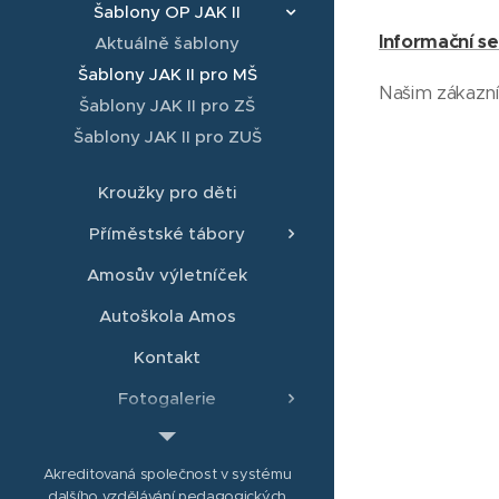
Šablony OP JAK II
Informační se
Aktuálně šablony
Šablony JAK II pro MŠ
Našim zákazní
Šablony JAK II pro ZŠ
Šablony JAK II pro ZUŠ
Kroužky pro děti
Příměstské tábory
Amosův výletníček
Autoškola Amos
Kontakt
Fotogalerie
Projekty
Akreditovaná společnost v systému
dalšího vzdělávání pedagogických