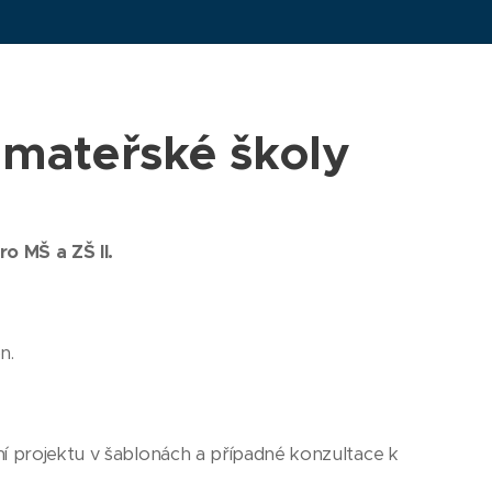
 mateřské školy
o MŠ a ZŠ II.
n.
ní projektu v šablonách a případné konzultace k