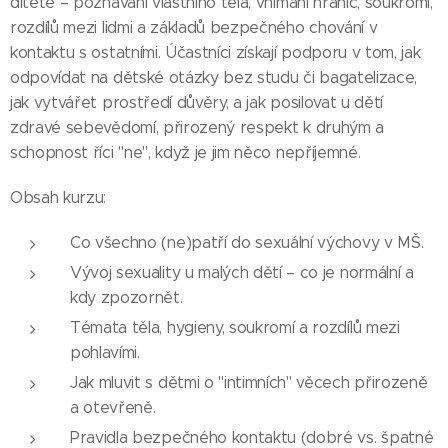
dítěte – poznávání vlastního těla, vnímání hranic, soukromí,
rozdílů mezi lidmi a základů bezpečného chování v
kontaktu s ostatními. Účastníci získají podporu v tom, jak
odpovídat na dětské otázky bez studu či bagatelizace,
jak vytvářet prostředí důvěry, a jak posilovat u dětí
zdravé sebevědomí, přirozený respekt k druhým a
schopnost říci "ne", když je jim něco nepříjemné.
Obsah kurzu:
Co všechno (ne)patří do sexuální výchovy v MŠ.
Vývoj sexuality u malých dětí – co je normální a
kdy zpozornět.
Témata těla, hygieny, soukromí a rozdílů mezi
pohlavími.
Jak mluvit s dětmi o "intimních" věcech přirozeně
a otevřeně.
Pravidla bezpečného kontaktu (dobré vs. špatné