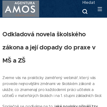
Hledat
Odkladová novela školského
zákona a její dopady do praxe v
MŠ a ZŠ
Zveme vás na prakticky zaměřený webinář, který vás
provede nejnovějšími změnami ve školském zákoně a
ukáže, co znamenají pro každodenní práci učitelek a
učitelů v mateřských školách i na 1. stupni základních škol.
jaké novinky přináší tzv.
Společně se podíváme na to,