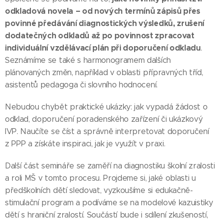
odkladová novela
– od nových termínů zápisů přes
povinné předávání diagnostických výsledků, zrušení
dodatečných odkladů až po povinnost zpracovat
individuální vzdělávací plán při doporučení odkladu
.
Seznámíme se také s harmonogramem dalších
plánovaných změn, například v oblasti přípravných tříd,
asistentů pedagoga či slovního hodnocení.
Nebudou chybět praktické ukázky: jak vypadá žádost o
odklad, doporučení poradenského zařízení či ukázkový
IVP. Naučíte se číst a správně interpretovat doporučení
z PPP a získáte inspiraci, jak je využít v praxi.
Další část semináře se zaměří na diagnostiku školní zralosti
a roli MŠ v tomto procesu. Projdeme si, jaké oblasti u
předškolních dětí sledovat, vyzkoušíme si edukačně-
stimulační program a podíváme se na modelové kazuistiky
dětí s hraniční zralostí. Součástí bude i sdílení zkušeností,