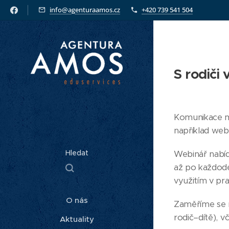
info@agenturaamos.cz
+420 739 541 504
S rodiči
Komunikace me
například web 
Hledat
Webinář nabíd
až po každode
využitím v pra
O nás
Zaměříme se na
rodič–dítě), v
Aktuality