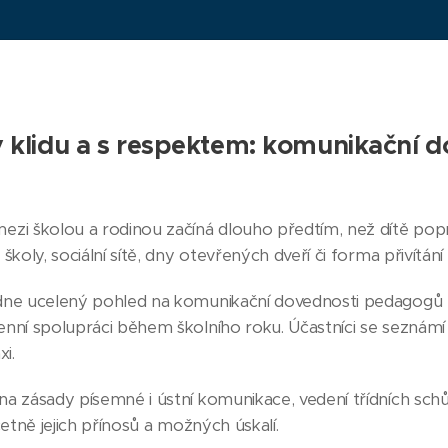
 v klidu a s respektem: komunikační d
zi školou a rodinou začíná dlouho předtím, než dítě poprv
školy, sociální sítě, dny otevřených dveří či forma přivítán
ne ucelený pohled na komunikační dovednosti pedagogů m
nní spolupráci během školního roku. Účastníci se seznám
xi.
 zásady písemné i ústní komunikace, vedení třídních schůzek
četně jejich přínosů a možných úskalí.