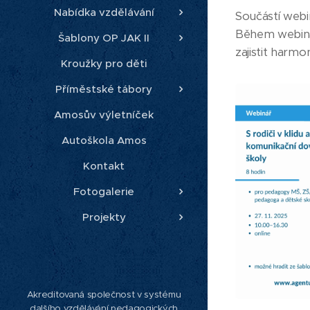
Nabídka vzdělávání
Součástí webin
Během webinář
Šablony OP JAK II
zajistit harmo
Kroužky pro děti
Příměstské tábory
Amosův výletníček
Autoškola Amos
Kontakt
Fotogalerie
Projekty
Akreditovaná společnost v systému
dalšího vzdělávání pedagogických