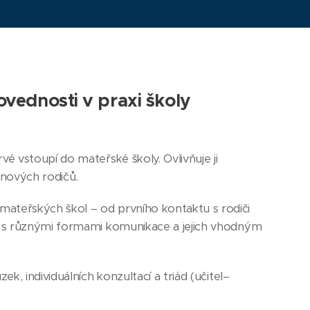
ovednosti v praxi školy
é vstoupí do mateřské školy. Ovlivňuje ji
í nových rodičů.
ateřských škol – od prvního kontaktu s rodiči
í s různými formami komunikace a jejich vhodným
, individuálních konzultací a triád (učitel–