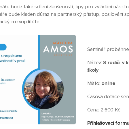
áře bude také sdílení zkušeností, tipy pro zvládání náročn
e bude kladen důraz na partnerský přístup, posilování 
nický rozvoj dítěte.
Seminář proběhne
Název:
S rodiči v 
školy
Místo:
online
Časová dotace sem
Cena: 2 600 Kč
Přihlašovací formu