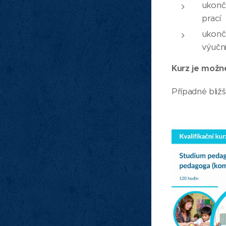
ukonče
prací
ukonč
výuční
Kurz je možné
Případné bliž