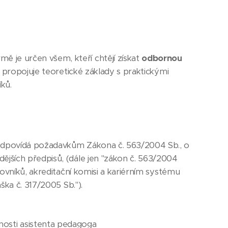
ě je určen všem, kteří chtějí získat
odbornou
m propojuje teoretické základy s praktickými
íků.
odpovídá požadavkům Zákona č. 563/2004 Sb., o
jších předpisů, (dále jen "zákon č. 563/2004
ovníků, akreditační komisi a kariérním systému
ška č. 317/2005 Sb.").
osti asistenta pedagoga