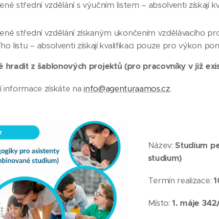
né střední vzdělání s výučním listem – absolventi získaj
ené střední vzdělání získaným ukončením vzdělávacího pr
ho listu – absolventi získají kvalifikaci pouze pro výkon
 hradit z šablonových projektů (pro pracovníky v již e
ší informace získáte na
info@agenturaamos.cz
.
Název:
Studium pe
studium)
Termín realizace:
1
Místo:
1. máje 342