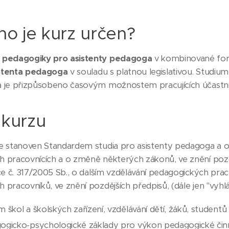
ho je kurz určen?
 pedagogiky pro asistenty pedagoga
v kombinované form
sistenta pedagoga
v souladu s platnou legislativou. Studiu
a je přizpůsobeno časovým možnostem pracujících účastn
kurzu
e stanoven Standardem studia pro asistenty pedagoga a 
 pracovnících a o změně některých zákonů, ve znění pozdě
ce č. 317/2005 Sb., o dalším vzdělávání pedagogických prac
pracovníků, ve znění pozdějších předpisů, (dále jen "vyhlá
 škol a školských zařízení, vzdělávání dětí, žáků, studentů
ogicko-psychologické základy pro výkon pedagogické činn