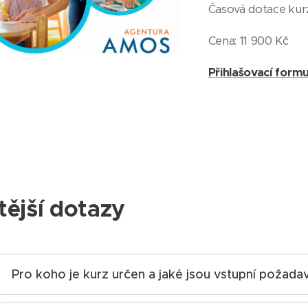
Časová dotace kur
Cena: 11 900 Kč
Přihlašovací formu
tější dotazy
Pro koho je kurz určen a jaké jsou vstupní požada
Kurz Studium pedagogiky pro asistenty pedagoga je urče