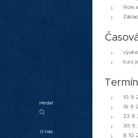
Role 
Základ
Časová
výuka
kurz 
Termín
10. 9.
Hledat
16. 9.
23. 9.
30. 9.
O nás
8. 10.