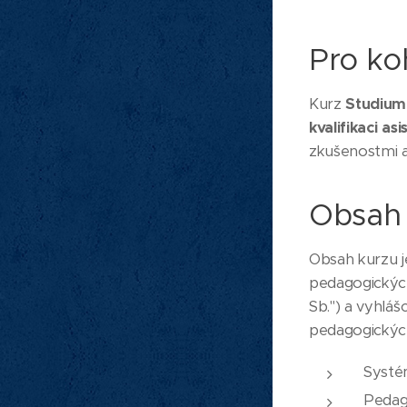
Pro ko
Kurz
Studium
kvalifikaci a
zkušenostmi 
Obsah 
Obsah kurzu j
pedagogických
Sb.") a vyhláš
pedagogických 
Systém
Pedag