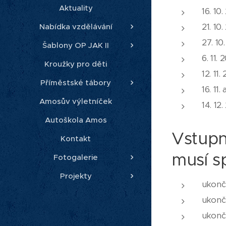
Aktuality
16. 10
21. 10
Nabídka vzdělávání
27. 10
Šablony OP JAK II
6. 11.
Kroužky pro děti
12. 11
Příměstské tábory
16. 11
Amosův výletníček
14. 12
Autoškola Amos
Vstupn
Kontakt
musí s
Fotogalerie
Projekty
ukonč
ukonč
ukonče