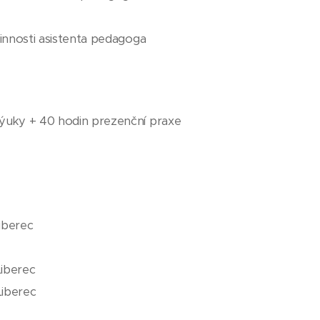
činnosti asistenta pedagoga
výuky + 40 hodin prezenční praxe
Liberec
Liberec
Liberec