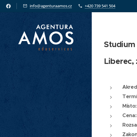
info@agenturaamos.cz
+420 739 541 504
Studium 
Liberec,
Akredi
Termí
Místo:
Cena:
Rozsa
Zakon