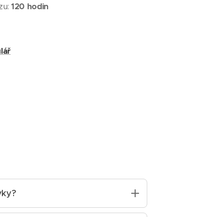
zu:
120 hodin
lář
vky?
n všem, kteří chtějí získat