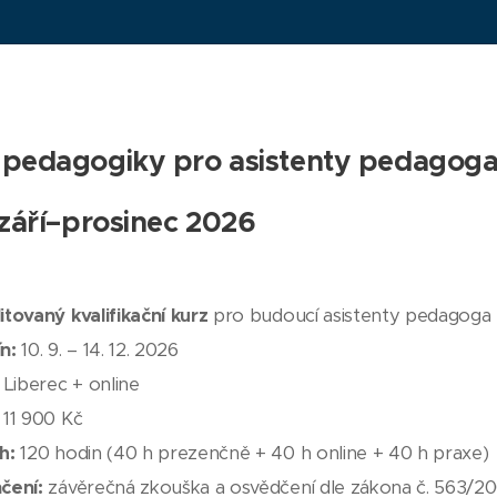
pedagogiky pro asistenty pedagoga
 září–prosinec 2026
tovaný kvalifikační kurz
pro budoucí asistenty pedagoga
n:
10. 9. – 14. 12. 2026
Liberec + online
11 900 Kč
h:
120 hodin (40 h prezenčně + 40 h online + 40 h praxe)
čení:
závěrečná zkouška a osvědčení dle zákona č. 563/20