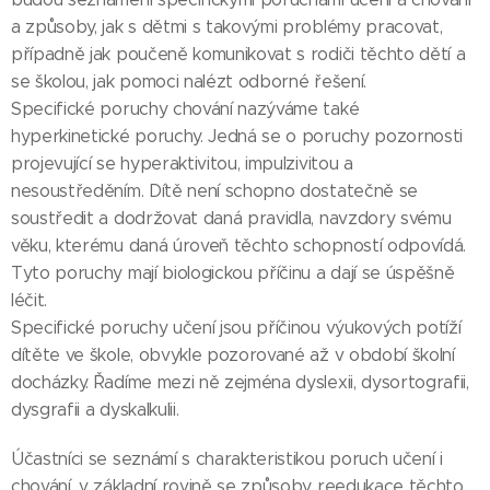
a způsoby, jak s dětmi s takovými problémy pracovat,
případně jak poučeně komunikovat s rodiči těchto dětí a
se školou, jak pomoci nalézt odborné řešení.
Specifické poruchy chování nazýváme také
hyperkinetické poruchy. Jedná se o poruchy pozornosti
projevující se hyperaktivitou, impulzivitou a
nesoustředěním. Dítě není schopno dostatečně se
soustředit a dodržovat daná pravidla, navzdory svému
věku, kterému daná úroveň těchto schopností odpovídá.
Tyto poruchy mají biologickou příčinu a dají se úspěšně
léčit.
Specifické poruchy učení jsou příčinou výukových potíží
dítěte ve škole, obvykle pozorované až v období školní
docházky. Řadíme mezi ně zejména dyslexii, dysortografii,
dysgrafii a dyskalkulii.
Účastníci se seznámí s charakteristikou poruch učení i
chování, v základní rovině se způsoby reedukace těchto