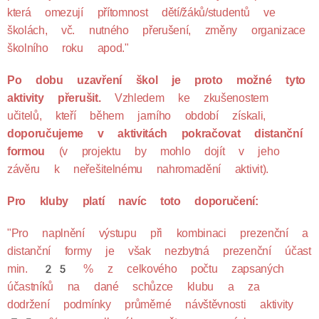
která omezují přítomnost dětí/žáků/studentů ve
školách, vč. nutného přerušení, změny organizace
školního roku apod."
Po dobu uzavření škol je proto možné tyto
aktivity přerušit.
Vzhledem ke zkušenostem
učitelů, kteří během jarního období získali,
doporučujeme v aktivitách pokračovat distanční
formou
(v projektu by mohlo dojít v jeho
závěru k neřešitelnému nahromadění aktivit).
Pro kluby platí navíc toto doporučení:
"Pro naplnění výstupu při kombinaci prezenční a
distanční formy je však nezbytná prezenční účast
min. 25 % z celkového počtu zapsaných
účastníků na dané schůzce klubu a za
dodržení podmínky průměrné návštěvnosti aktivity