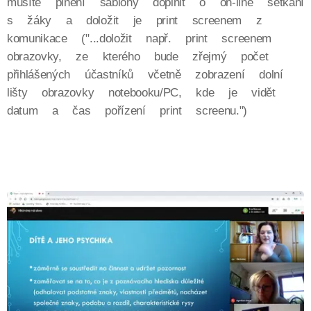
musíte plnění šablony doplnit o on-line setkání
s žáky a doložit je print screenem z
komunikace ("...doložit např. print screenem
obrazovky, ze kterého bude zřejmý počet
přihlášených účastníků včetně zobrazení dolní
lišty obrazovky notebooku/PC, kde je vidět
datum a čas pořízení print screenu.")