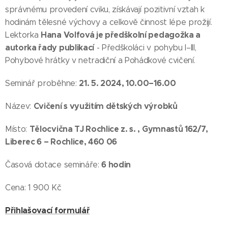
správnému provedení cviku, získávají pozitivní vztah k
hodinám tělesné výchovy a celkově činnost lépe prožijí.
Hana Volfová je předškolní pedagožka a
Lektorka
autorka řady publikací
- Předškoláci v pohybu I–III,
Pohybové hrátky v netradiční a Pohádkové cvičení.
21. 5. 2024, 10.00–16.00
Seminář proběhne:
Cvičení s využitím dětských výrobků
Název:
Tělocvična TJ Rochlice z. s. , Gymnastů 162/7,
Místo:
Liberec 6 – Rochlice, 460 06
6
hodin
Časová dotace semináře:
Cena: 1 900 Kč
Přihlašovací formulář