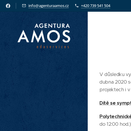
info@agenturaamos.cz
+420 739 541 504
V důsledku vy
dubna 2020 se 
projektech i 
Dítě se symp
Polytechnické
do 12:00 hod.)