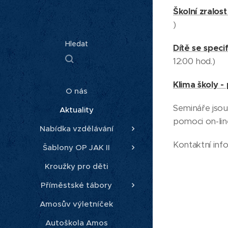
Školní zralos
)
Hledat
Dítě se speci
12:00 hod.)
Klima školy -
O nás
Semináře jsou
Aktuality
pomoci on-line
Nabídka vzdělávání
Kontaktní inf
Šablony OP JAK II
Kroužky pro děti
Příměstské tábory
Amosův výletníček
Autoškola Amos