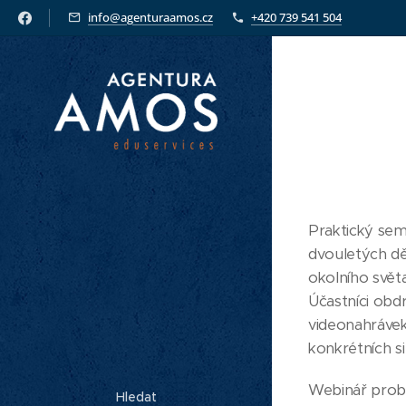
info@agenturaamos.cz
+420 739 541 504
Praktický sem
dvouletých dě
okolního světa
Účastníci obd
videonahráve
konkrétních si
Webinář pro
Hledat