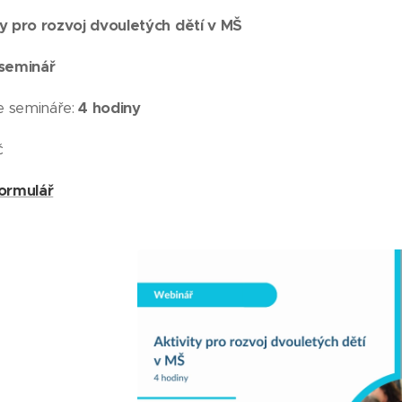
ty pro rozvoj dvouletých dětí v MŠ
 seminář
e semináře:
4
hodiny
č
formulář