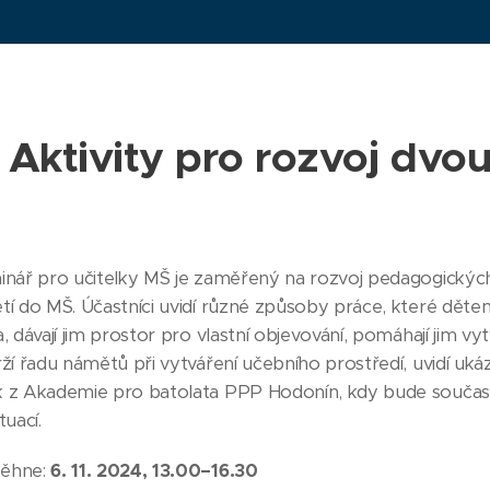
Aktivity pro rozvoj dvou
inář pro učitelky MŠ je zaměřený na rozvoj pedagogickýc
tí do MŠ. Účastníci uvidí různé způsoby práce, které dětem
, dávají jim prostor pro vlastní objevování, pomáhají jim v
rží řadu námětů při vytváření učebního prostředí, uvidí uk
k z Akademie pro batolata PPP Hodonín, kdy bude součas
tuací.
běhne:
6. 11. 2024, 13.00–16.30