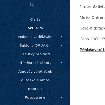
Název:
Aktivi
Místo:
Online
O nás
Časová dotac
Aktuality
Nabídka vzdělávání
Cena: 1 900 K
Šablony OP JAK II
Přihlašovací 
Kroužky pro děti
Příměstské tábory
Amosův výletníček
Autoškola Amos
Kontakt
Fotogalerie