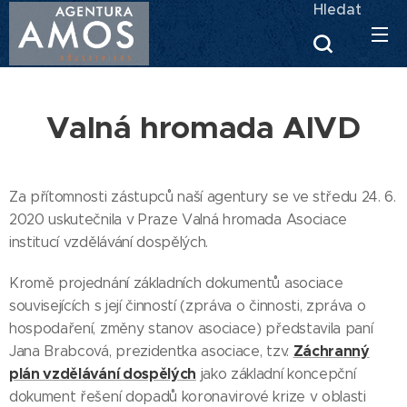
Hledat
Valná hromada AIVD
Za přítomnosti zástupců naší agentury se ve středu 24. 6.
2020 uskutečnila v Praze Valná hromada Asociace
institucí vzdělávání dospělých.
Kromě projednání základních dokumentů asociace
souvisejících s její činností (zpráva o činnosti, zpráva o
hospodaření, změny stanov asociace) představila paní
Záchranný
Jana Brabcová, prezidentka asociace, tzv.
plán vzdělávání dospělých
jako základní koncepční
dokument řešení dopadů koronavirové krize v oblasti