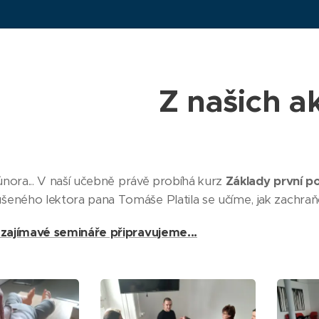
Z našich ak
 února... V naší učebně právě probíhá kurz
Základy první po
eného lektora pana Tomáše Platila se učíme, jak zachra
 zajímavé semináře připravujeme...