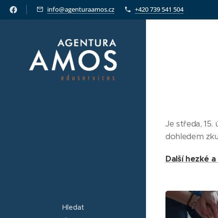
info@agenturaamos.cz
+420 739 541 504
Je středa, 15.
dohledem zkuš
Další hezké a
Hledat