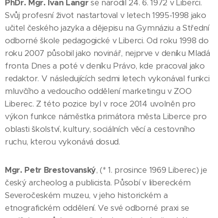
PhDr. Mgr. Ivan Langr
se narodil 24. 6. 1972 v Liberci.
Svůj profesní život nastartoval v letech 1995-1998 jako
učitel českého jazyka a dějepisu na Gymnáziu a Střední
odborné škole pedagogické v Liberci. Od roku 1998 do
roku 2007 působil jako novinář, nejprve v deníku Mladá
fronta Dnes a poté v deníku Právo, kde pracoval jako
redaktor. V následujících sedmi letech vykonával funkci
mluvčího a vedoucího oddělení marketingu v ZOO
Liberec. Z této pozice byl v roce 2014 uvolněn pro
výkon funkce náměstka primátora města Liberce pro
oblasti školství, kultury, sociálních věcí a cestovního
ruchu, kterou vykonává dosud.
Mgr. Petr Brestovanský
, (* 1. prosince 1969 Liberec) je
český archeolog a publicista. Působí v libereckém
Severočeském muzeu, v jeho historickém a
etnografickém oddělení. Ve své odborné praxi se