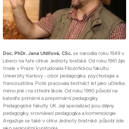
Doc. PhDr. Jana Uhlířová, CSc.
se narodila roku 1949 v
Liberci na faře církve Jednoty bratské. Od roku 1961 žije
trvale v Praze. Vystudovala Filozofickou fakultu
Univerzity Karlovy - obor pedagogika, psychologie a
francouzština. Poté pracovala šestnáct let jako učitelka,
mimo jiné i na střední škole. Od roku 1990 působí na
katedře primární a preprimární pedagogiky
Pedagogické fakulty UK. Její specializací jsou dějiny
pedagogiky, srovnávací pedagogika a komeniologie.
Angažuje se také v církvi Jednoty bratrské, působí zde
jako seniorátní kurátorka.