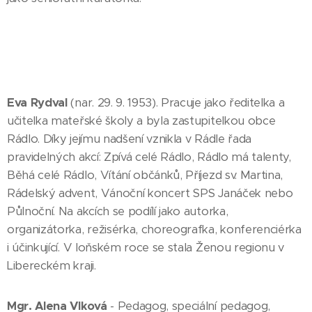
Eva Rydval
(nar. 29. 9. 1953). Pracuje jako ředitelka a
učitelka mateřské školy a byla zastupitelkou obce
Rádlo. Díky jejímu nadšení vznikla v Rádle řada
pravidelných akcí: Zpívá celé Rádlo, Rádlo má talenty,
Běhá celé Rádlo, Vítání občánků, Příjezd sv. Martina,
Rádelský advent, Vánoční koncert SPS Janáček nebo
Půlnoční. Na akcích se podílí jako autorka,
organizátorka, režisérka, choreografka, konferenciérka
i účinkující. V loňském roce se stala Ženou regionu v
Libereckém kraji.
Mgr. Alena Vlková
- Pedagog, speciální pedagog,