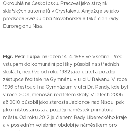
Okrouhlá na Českolipsku. Pracoval jako strojník
sklářských automatů v Crystalexu. Angažuje se jako
předseda Svazku obcí Novoborska a také člen rady
Euroregionu Nisa.
Mgr. Petr Tulpa
, narozen 14. 4. 1958 ve Vsetíně. Před
vstupem do komunální politiky působil na středních
školách, nejdříve od roku 1982 jako učitel a později
zástupce ředitele na Gymnáziu v ulici U Balvanu. V roce
1996 přestoupil na Gymnázium v ulici Dr. Randy, kde byl
v roce 2001 jmenován ředitelem školy. V letech 2006
až 2010 působil jako starosta Jablonce nad Nisou, pak
jako místostarosta a později náměstek primátora
města. Od roku 2012 je členem Rady Libereckého kraje
a v posledním volebním období je náměstkem pro