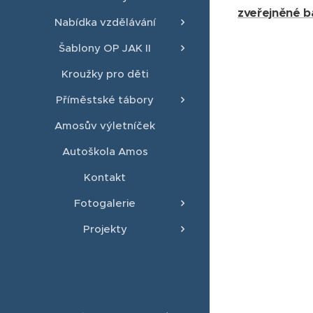
zveřejněné b
Nabídka vzdělávání
Šablony OP JAK II
Kroužky pro děti
Příměstské tábory
Amosův výletníček
Autoškola Amos
Kontakt
Fotogalerie
Projekty