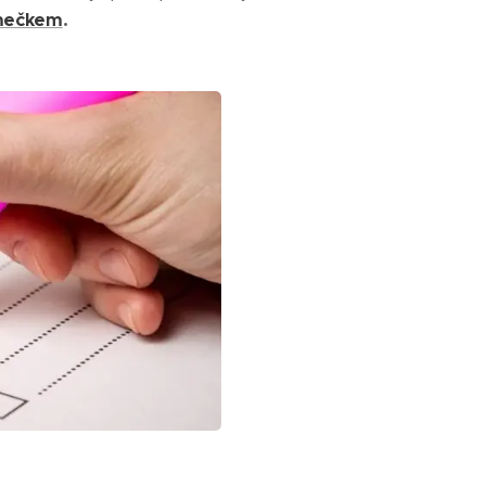
ámečkem
.