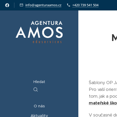
info@agenturaamos.cz
+420 739 541 504
M
Hledat
Šablony OP JA
Pro vaší orien
tom, jak a po
mateřské ško
O nás
V současné do
Aktuality