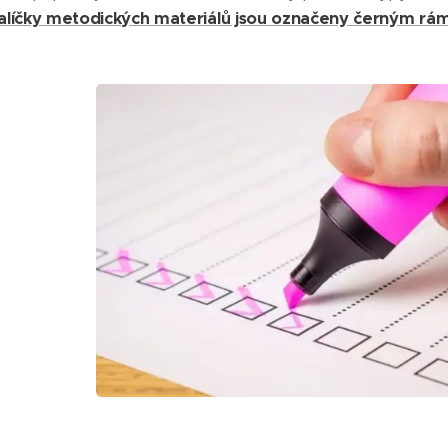
alíčky metodických materiálů jsou označeny černým r