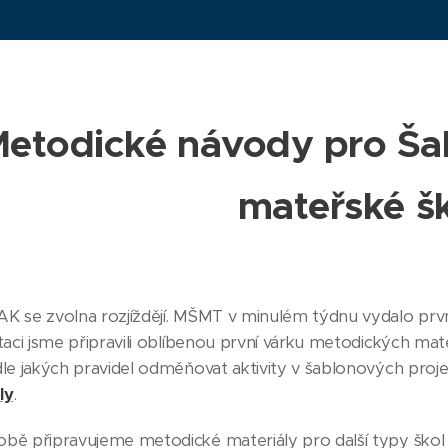
etodické návody pro Š
mateřské š
K se zvolna rozjíždějí. MŠMT v minulém týdnu vydalo prvn
taci jsme připravili oblíbenou první várku metodických mat
dle jakých pravidel odměňovat aktivity v šablonových proje
ly
.
bě připravujeme metodické materiály pro další typy škol