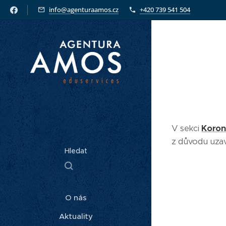
info@agenturaamos.cz
+420 739 541 504
V sekci
Koron
z důvodu uzav
Hledat
O nás
Aktuality