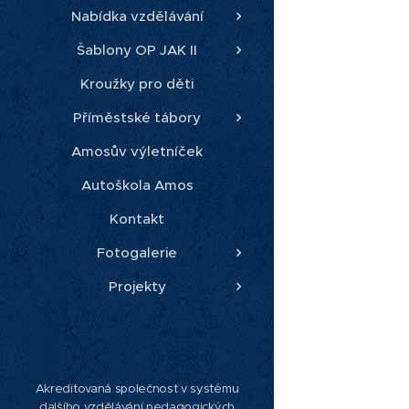
Nabídka vzdělávání
Šablony OP JAK II
Kroužky pro děti
Příměstské tábory
Amosův výletníček
Autoškola Amos
Kontakt
Fotogalerie
Projekty
Akreditovaná společnost v systému
dalšího vzdělávání pedagogických