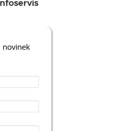
infoservis
u novinek