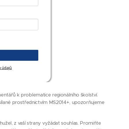
h údajů
omentářů k problematice regionálního školství.
esílané prostřednictvím MS2014+, upozorňujeme
žel, z vaší strany vyžádat souhlas. Promiňte