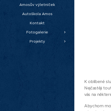
Amosův výletníček
Autoškola Amos
Kontakt
Fotogalerie
Projekty
K oblíbené slu
Nejčastěji to
vás na někter
Abychom mohli