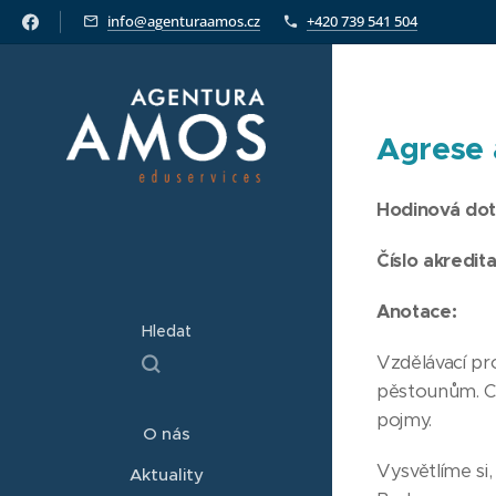
info@agenturaamos.cz
+420 739 541 504
Agrese 
Hodinová dot
Číslo akredit
Anotace:
Hledat
Vzdělávací pro
pěstounům. Cíl
pojmy.
O nás
Vysvětlíme si,
Aktuality