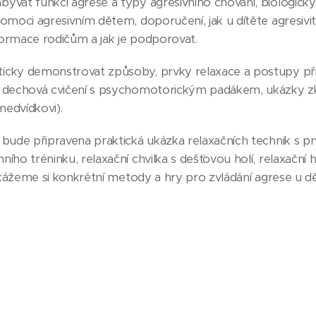
ývat funkcí agrese a typy agresivního chování, biologick
omoci agresivním dětem, doporučení, jak u dítěte agresivitu
ormace rodičům a jak je podporovat.
cky demonstrovat způsoby, prvky relaxace a postupy při r
 dechová cvičení s psychomotorickým padákem, ukázky zkl
edvídkovi).
 bude připravena praktická ukázka relaxačních technik s pr
ího tréninku, relaxační chvilka s dešťovou holí, relaxační h
 Ukážeme si konkrétní metody a hry pro zvládání agrese u dě