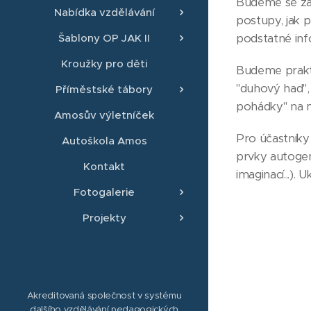
Budeme se zab
Nabídka vzdělávání
postupy, jak p
podstatné inf
Šablony OP JAK II
Kroužky pro děti
Budeme prakti
"duhový had",
Příměstské tábory
pohádky" na m
Amosův výletníček
Pro účastníky
Autoškola Amos
prvky autogenn
Kontakt
imaginací...).
Fotogalerie
Projekty
Akreditovaná společnost v systému
dalšího vzdělávání pedagogických