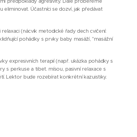
ými předpoklady agresivity. Dále probereme
 eliminovat. Účastníci se dozví, jak předávat
elaxaci (nácvik metodické řady dech cvičení:
idňující pohádky s prvky baby masáží, "masážní
vky expresivních terapií (např. ukázka pohádky s
ry s perkuse a tibet. mísou, pasivní relaxace s
tí. Lektor bude rozebírat konkrétní kazuistiky.