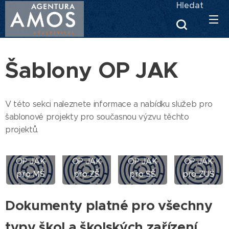
Hledat
Šablony OP
JAK
V této sekci naleznete informace a nabídku služeb pro
šablonové projekty pro současnou výzvu těchto
projektů.
Šablony
Šablony
Šablony
Šablony
OP JAK
OP JAK
OP JAK
OP JAK
pro MŠ
pro ZŠ
pro SŠ
pro ZUŠ
Dokumenty platné pro všechny
typy škol a školských zařízení