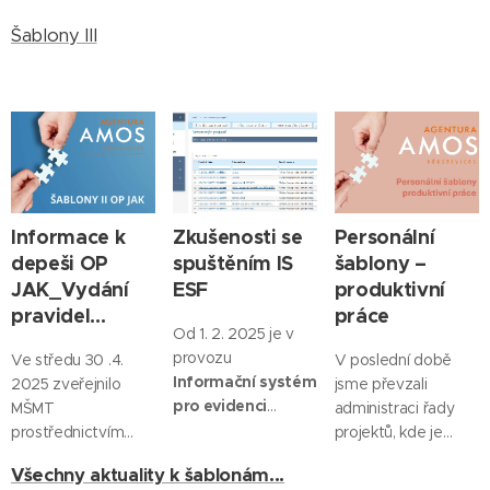
Šablony III
Informace k
Zkušenosti se
Personální
depeši OP
spuštěním IS
šablony –
JAK_Vydání
ESF
produktivní
pravidel...
práce
Od 1. 2. 2025 je v
provozu
Ve středu 30 .4.
V poslední době
Informační systém
2025 zveřejnilo
jsme převzali
pro evidenci
MŠMT
administraci řady
podpořených
prostřednictvím
projektů, kde je
osob.
V minulých
monitorovacího
realizována
Všechny aktuality k šablonám...
metodických
systému depeši
OP
personální šablona –