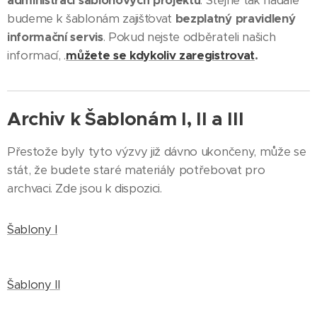
administrací šablonových projektů
. Stejně tak nadále
budeme k šablonám zajišťovat
bezplatný pravidlený
informační servis
. Pokud nejste odběrateli našich
informací, .
můžete se kdykoliv zaregistrovat
.
Archiv k Šablonám I, II a III
Přestože byly tyto výzvy již dávno ukončeny, může se
stát, že budete staré materiály potřebovat pro
archvaci. ¨Zde jsou k dispozici.
Šablony I
Šablony II