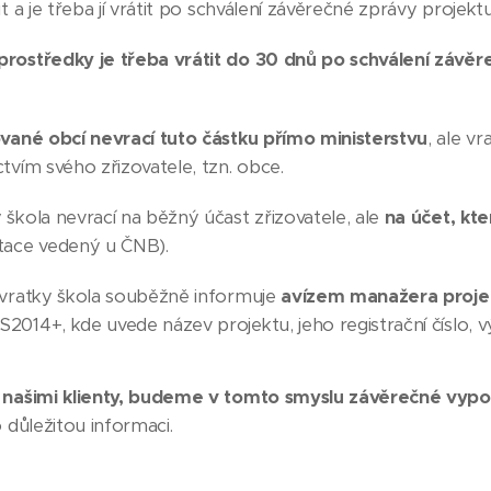
it a je třeba jí vrátit po schválení závěrečné zprávy projekt
rostředky je třeba vrátit do 30 dnů po schválení závěre
ované obcí nevrací tuto částku přímo ministerstvu
, ale v
tvím svého zřizovatele, tzn. obce.
škola nevrací na běžný účast zřizovatele, ale
na účet, kte
tace vedený u ČNB).
 vratky škola souběžně informuje
avízem manažera proj
014+, kde uvede název projektu, jeho registrační číslo, vý
 našimi klienty, budeme v tomto smyslu závěrečné vypo
o důležitou informaci.