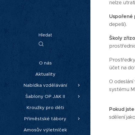
nelze utrat
Uspořené p
depeší).
Hledat
Školy zřiz
prostřednic
Prostředky 
O nás
účet na do
Aktuality
O odeslání
Nabídka vzdělávání
systému MS2
Šablony OP JAK II
Kroužky pro děti
Pokud jste
sdělení jak
Příměstské tábory
Amosův výletníček