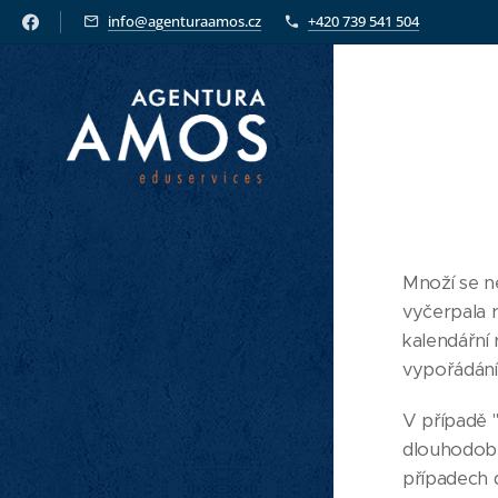
info@agenturaamos.cz
+420 739 541 504
Množí se ne
vyčerpala r
kalendářní
vypořádání 
V případě "
dlouhodobé
případech d