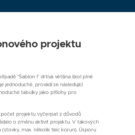
onového projektu
padě "Šablon I" drtivá většina škol plně
e jednoduché, provádí se následující
noduché tabulky jako přílohy pro
 rozpočet projektu vyčerpat z důvodů
ádalo o změnu aktivit projektu. V takových
(stovky, max. několik tisíc korun). Úsporu