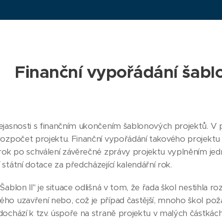
Finanční vypořádání šabl
jasnosti s finančním ukončením šablonových projektů. V pří
ozpočet projektu. Finanční vypořádání takového projektu j
 rok po schválení závěrečné zprávy projektu vyplněním jed
státní dotace za předcházející kalendářní rok.
Šablon II" je situace odlišná v tom, že řada škol nestihla
ho uzavření nebo, což je případ častější, mnoho škol pož
ochází k tzv. úspoře na straně projektu v malých částkách 