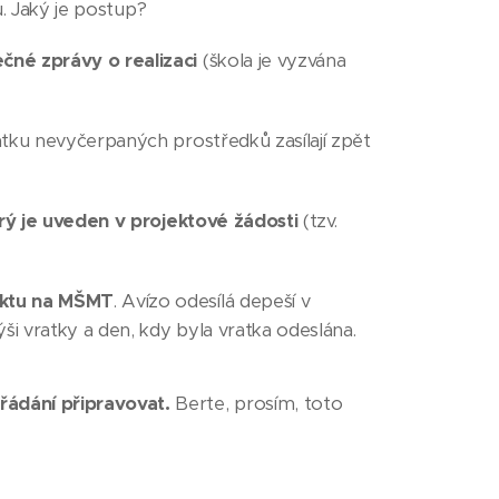
u. Jaký je postup?
čné zprávy o realizaci
(škola je vyzvána
ratku nevyčerpaných prostředků zasílají zpět
rý je uveden v projektové žádosti
(tzv.
ektu na MŠMT
. Avízo odesílá depeší v
ši vratky a den, kdy byla vratka odeslána.
řádání připravovat.
Berte, prosím, toto